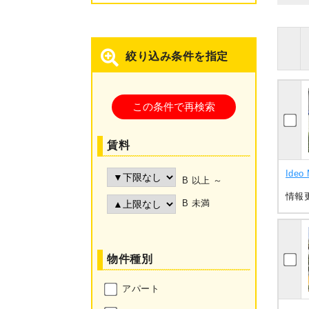
絞り込み条件を指定
賃料
Ideo
B 以上 ～
情報更
B 未満
物件種別
アパート