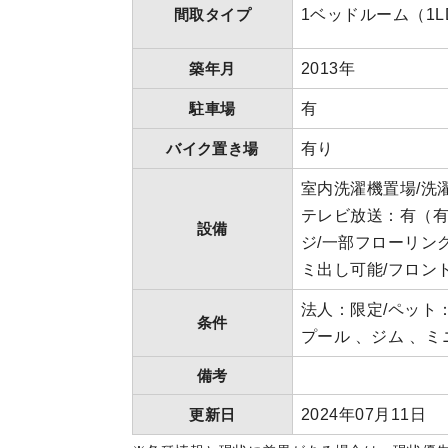
間取タイプ
1ベッドルーム（1LD
築年月
2013年
駐車場
有
バイク置き場
有り
室内洗濯機置場/洗
テレビ放送：有（有
設備
ジ/一部フローリング
ミ出し可能/フロン
法人：限定/ペット：
条件
プール 、ジム 、
備考
更新日
2024年07月11日