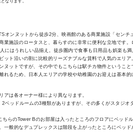
先となります。
BTSオンヌットから徒歩2分、映画館のある商業施設「センチ
商業施設のロータスと、暮らすのに非常に便利な立地です。ロ
本人にはうれしい品揃え。徒歩圏内で食事も日用品も娯楽も満
ビット沿いの割に比較的リーズナブルな賃料で人気のエリア
ンヌットですが、その中でもこちらは駅チカ物件ということで
離れるため、日本人エリアの学校や幼稚園のお迎えは基本的
リアは各オーナー様により異なります。
、2ベッドルームの3種類がありますが、その多くがスタジオ
こちらのTower Bのお部屋は入ったところのフロアにベッ
。一般的なデュプレックスは階段を上がったところにベッド