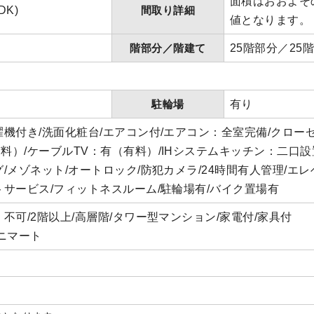
面積はおおよそ
K)
間取り詳細
値となります。
階部分／階建て
25階部分／25
駐輪場
有り
濯機付き/洗面化粧台/エアコン付/エアコン：全室完備/クロー
料）/ケーブルTV：有（有料）/IHシステムキッチン：二口設
/メゾネット/オートロック/防犯カメラ/24時間有人管理/エレ
トサービス/フィットネスルーム/駐輪場有/バイク置場有
不可/2階以上/高層階/タワー型マンション/家電付/家具付
ミニマート