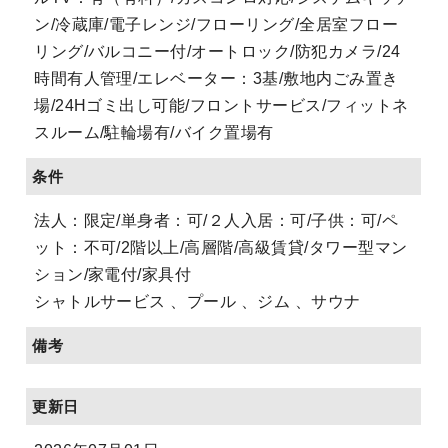
ン/冷蔵庫/電子レンジ/フローリング/全居室フロー
リング/バルコニー付/オートロック/防犯カメラ/24
時間有人管理/エレベーター：3基/敷地内ごみ置き
場/24Hゴミ出し可能/フロントサービス/フィットネ
スルーム/駐輪場有/バイク置場有
条件
法人：限定/単身者：可/２人入居：可/子供：可/ペ
ット：不可/2階以上/高層階/高級賃貸/タワー型マン
ション/家電付/家具付
シャトルサービス 、プール 、ジム 、サウナ
備考
更新日