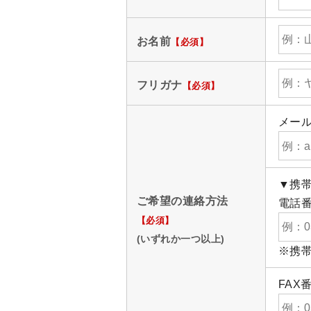
お名前
【必須】
フリガナ
【必須】
メー
▼携
ご希望の連絡方法
電話
【必須】
(いずれか一つ以上)
※携
FAX