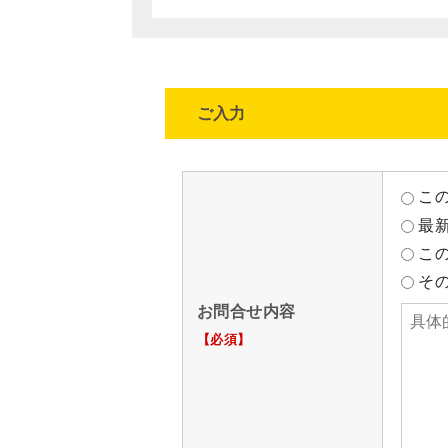
ご入力
この
最新
この
そ
お問合せ内容
【必須】